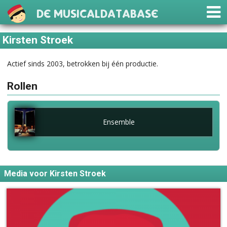
De Musicaldatabase
Kirsten Stroek
Actief sinds 2003, betrokken bij één productie.
Rollen
Ensemble
Media voor Kirsten Stroek