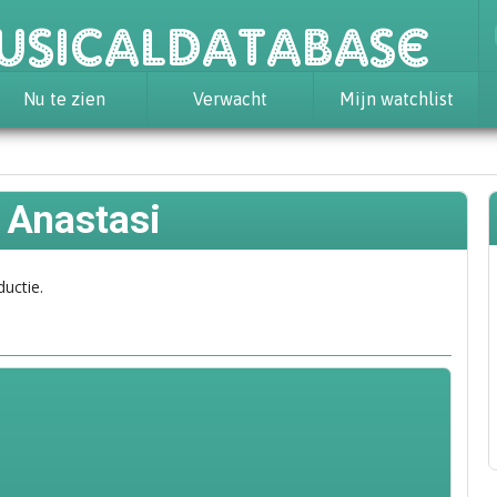
usicaldatabase
Nu te zien
Verwacht
Mijn watchlist
 Anastasi
ductie.