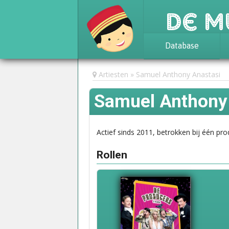
De M
Database
Achtergrond
Artiesten
Samuel Anthony Anastasi
Awards
Samuel Anthony
Statistieken
Actief sinds 2011, betrokken bij één pro
Rollen