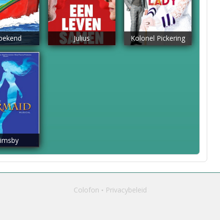
bekend
Julius
Kolonel Pickering
imsby
Colofon
Privacybeleid