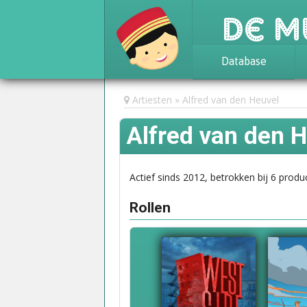
De M
Database
Achtergrond
Artiesten
Alfred van den Heuvel
Awards
Alfred van den 
Statistieken
Actief sinds 2012, betrokken bij 6 produc
Rollen