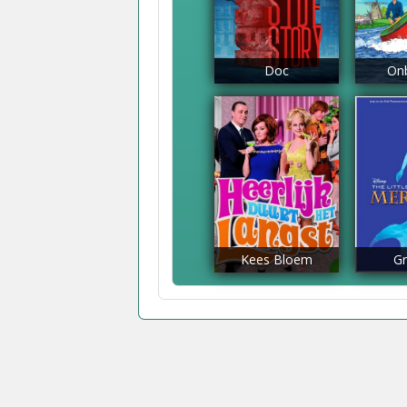
Doc
On
Kees Bloem
Gr