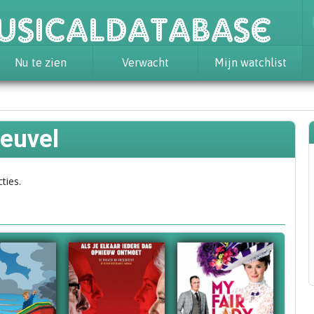
usicaldatabase
Nu te zien
Verwacht
Mijn watchlist
Heuvel
ties.