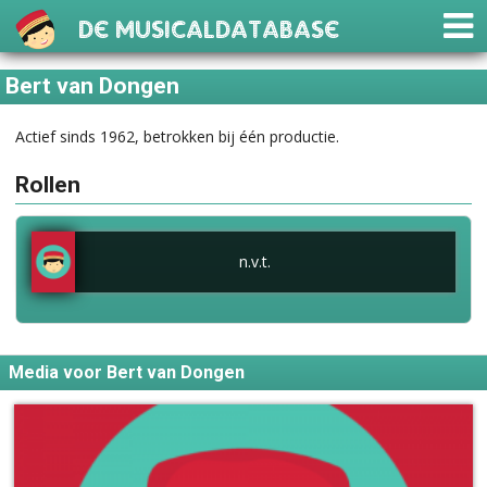
De Musicaldatabase
Bert van Dongen
Actief sinds 1962, betrokken bij één productie.
Rollen
n.v.t.
Media voor Bert van Dongen