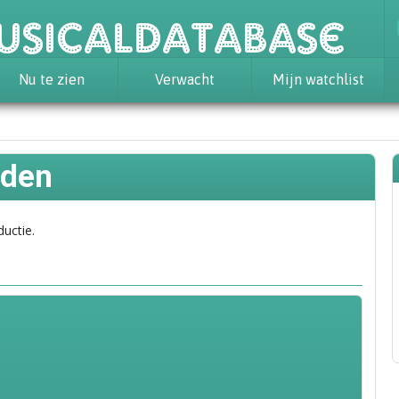
usicaldatabase
Nu te zien
Verwacht
Mijn watchlist
lden
ductie.