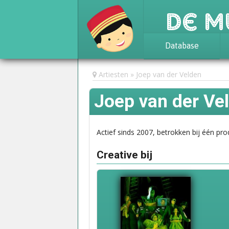
De M
Database
Achtergrond
Artiesten
Joep van der Velden
Awards
Joep van der Ve
Statistieken
Actief sinds 2007, betrokken bij één pro
Creative bij