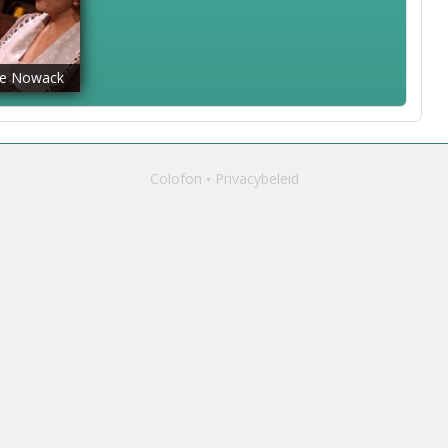
e Nowack
Colofon
Privacybeleid