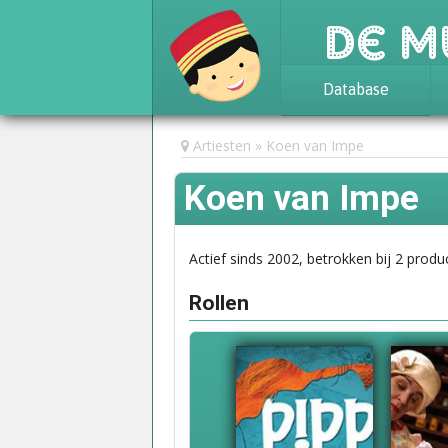
De M
Database
Achtergrond
Artiesten
Koen van Impe
Awards
Koen van Impe
Statistieken
Actief sinds 2002, betrokken bij 2 produc
Rollen