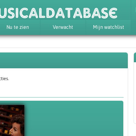
usicaldatabase
Nu te zien
Verwacht
Mijn watchlist
ties.