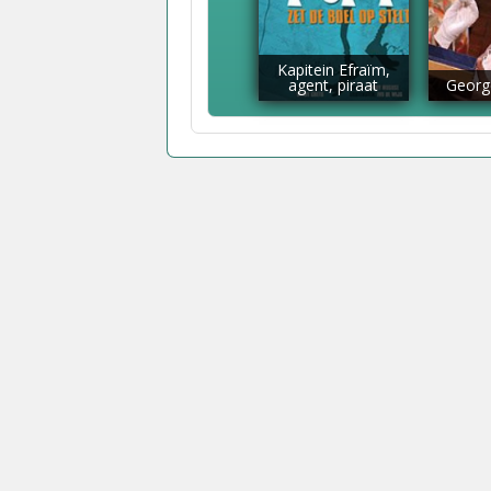
Kapitein Efraïm,
agent, piraat
Georg