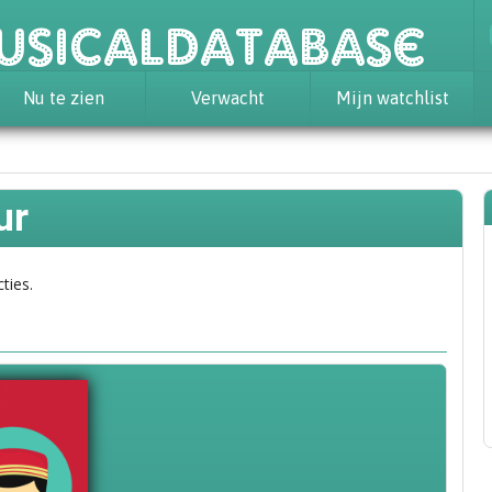
usicaldatabase
Nu te zien
Verwacht
Mijn watchlist
ur
ties.