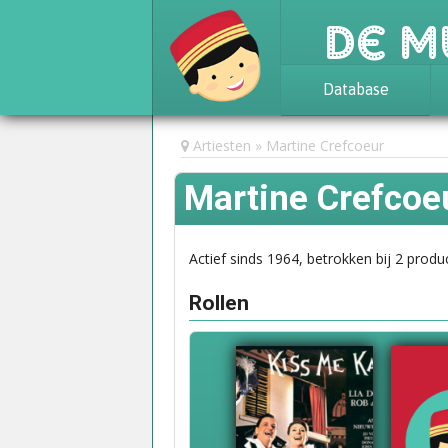
De M
Database
Achtergrond
Artiesten
Martine Crefcoeur
Awards
Martine Crefcoe
Statistieken
Actief sinds 1964, betrokken bij 2 produc
Rollen