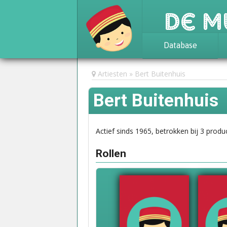
De M
Database
Achtergrond
Artiesten
Bert Buitenhuis
Awards
Bert Buitenhuis
Statistieken
Actief sinds 1965, betrokken bij 3 produc
Rollen