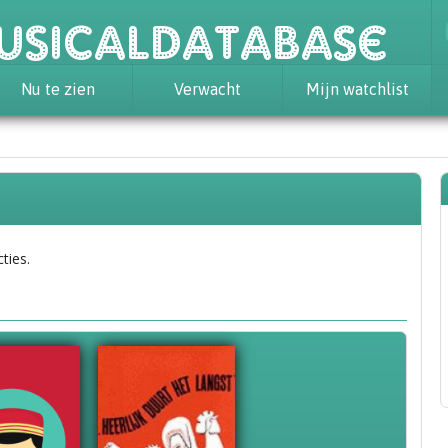
usicaldatabase
Nu te zien
Verwacht
Mijn watchlist
ties.