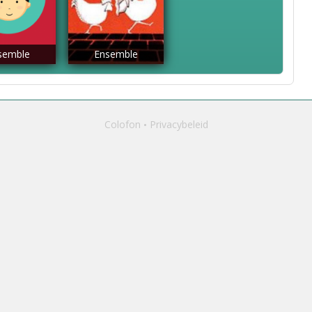
semble
Ensemble
Colofon
Privacybeleid