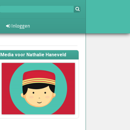
Inloggen
Media voor Nathalie Haneveld