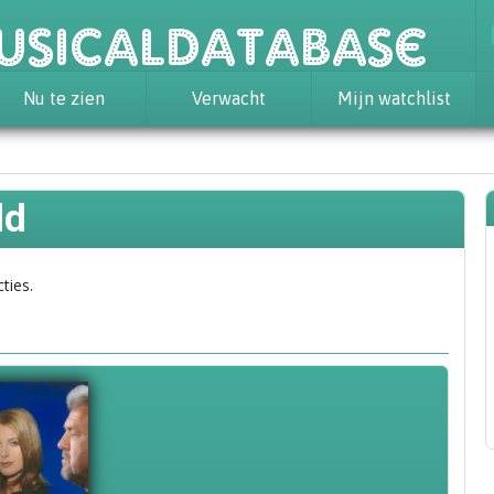
usicaldatabase
Nu te zien
Verwacht
Mijn watchlist
ld
ties.