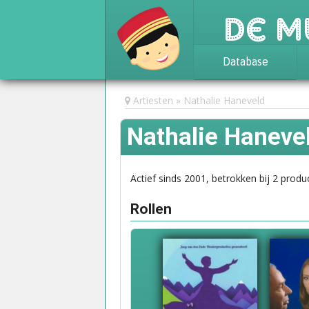
De M
Database
Achtergrond
Artiesten
Nathalie Haneveld
Awards
Nathalie Haneve
Statistieken
Actief sinds 2001, betrokken bij 2 produc
Rollen