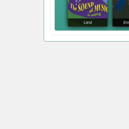
Liesl
En