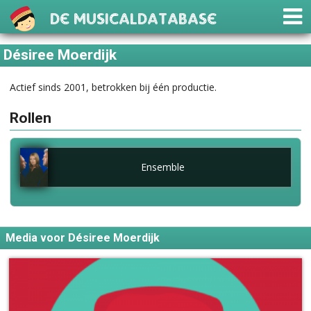
De Musicaldatabase
Désiree Moerdijk
Actief sinds 2001, betrokken bij één productie.
Rollen
Ensemble
Media voor Désiree Moerdijk