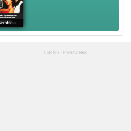
semble
Colofon
Privacybeleid