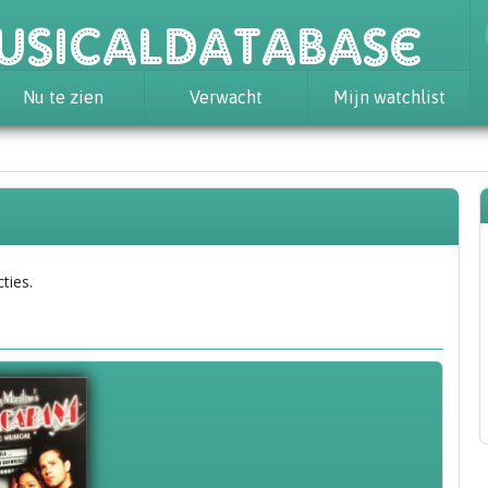
usicaldatabase
Nu te zien
Verwacht
Mijn watchlist
ties.