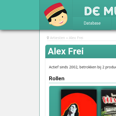
De M
Database
Achtergrond
Artiesten
Alex Frei
Awards
Alex Frei
Statistieken
Actief sinds 2002, betrokken bij 2 produc
Rollen