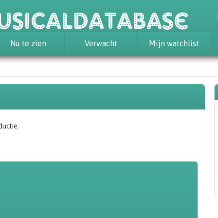
usicaldatabase
Nu te zien
Verwacht
Mijn watchlist
ductie.