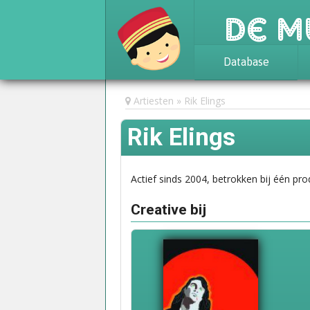
De M
Database
Achtergrond
Artiesten
Rik Elings
Awards
Rik Elings
Statistieken
Actief sinds 2004, betrokken bij één pro
Creative bij