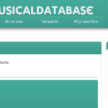
usicaldatabase
Nu te zien
Verwacht
Mijn watchlist
ductie.