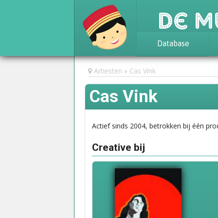
De M
Database
Achtergrond
Artiesten
Cas Vink
Awards
Cas Vink
Statistieken
Actief sinds 2004, betrokken bij één pro
Creative bij