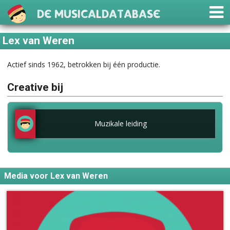
De Musicaldatabase
Lex van Weren
Actief sinds 1962, betrokken bij één productie.
Creative bij
Muzikale leiding
Media voor Lex van Weren