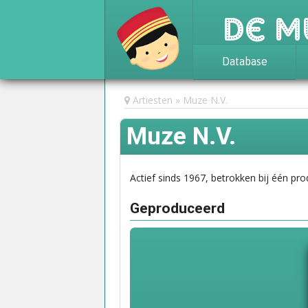
De M
Database
Achtergrond
Artiesten
Muze N.V.
Awards
Muze N.V.
Statistieken
Actief sinds 1967, betrokken bij één pro
Geproduceerd