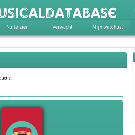
usicaldatabase
Nu te zien
Verwacht
Mijn watchlist
ductie.