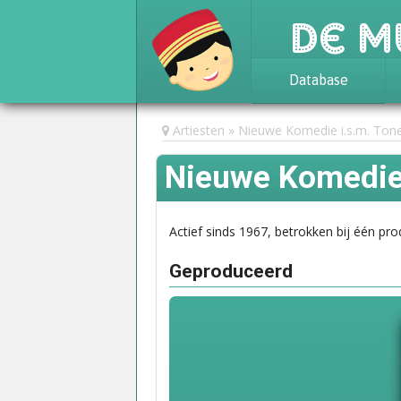
De M
Database
Achtergrond
Artiesten
Nieuwe Komedie i.s.m. Ton
Awards
Nieuwe Komedie 
Statistieken
Actief sinds 1967, betrokken bij één pro
Geproduceerd