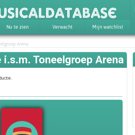
usicaldatabase
Nu te zien
Verwacht
Mijn watchlist
eelgroep Arena
i.s.m. Toneelgroep Arena
ductie.