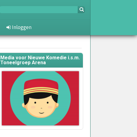
Inloggen
Media voor Nieuwe Komedie i.s.m.
Toneelgroep Arena