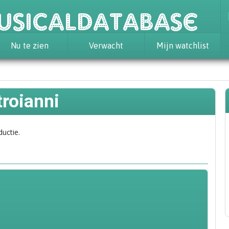
usicaldatabase
Nu te zien
Verwacht
Mijn watchlist
roianni
ductie.