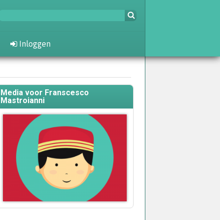
Inloggen
Media voor Franscesco
Mastroianni