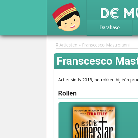
De M
Database
Achtergrond
Artiesten
Franscesco Mastroianni
Awards
Franscesco Mast
Statistieken
Actief sinds 2015, betrokken bij één pro
Rollen