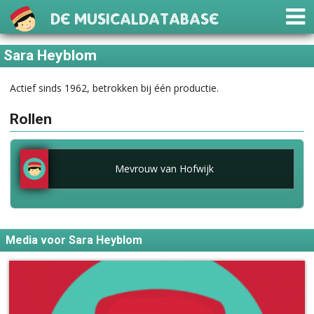
De Musicaldatabase
Sara Heyblom
Actief sinds 1962, betrokken bij één productie.
Rollen
Mevrouw van Hofwijk
Media voor Sara Heyblom