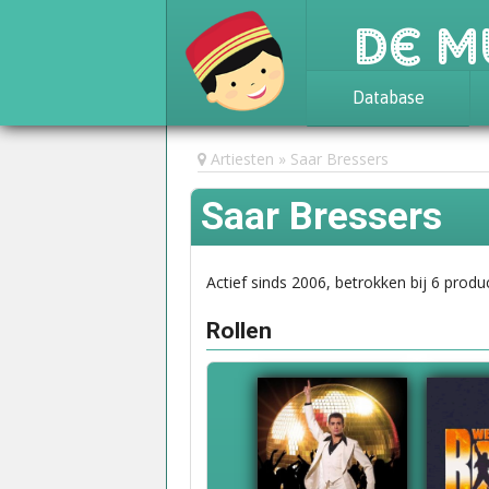
De M
Database
Achtergrond
Artiesten
Saar Bressers
Awards
Saar Bressers
Statistieken
Actief sinds 2006, betrokken bij 6 produc
Rollen