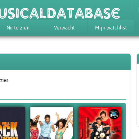
usicaldatabase
Nu te zien
Verwacht
Mijn watchlist
ties.