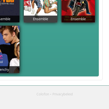
semble
Ensemble
Ensemble
renchy
Colofon
Privacybeleid