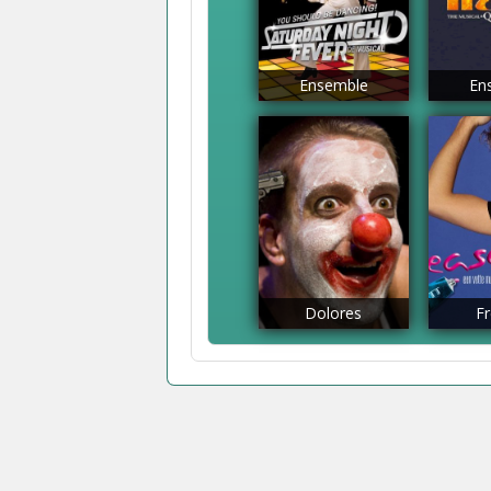
Ensemble
En
Dolores
F