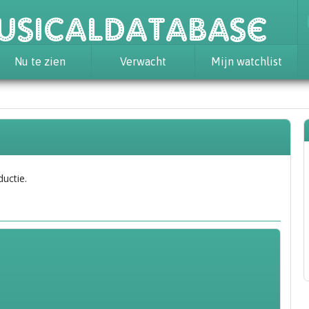
usicaldatabase
Nu te zien
Verwacht
Mijn watchlist
ductie.