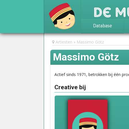
De M
Database
Achtergrond
Artiesten
Massimo Götz
Awards
Massimo Götz
Statistieken
Actief sinds 1971, betrokken bij één pro
Creative bij