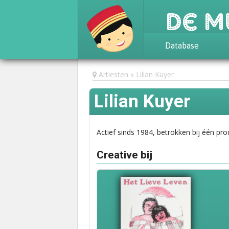
De M
Database
Achtergrond
Artiesten
Lilian Kuyer
Awards
Lilian Kuyer
Statistieken
Actief sinds 1984, betrokken bij één pro
Creative bij