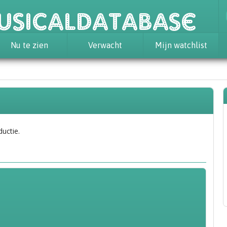
usicaldatabase
Nu te zien
Verwacht
Mijn watchlist
ductie.