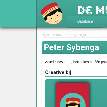
De M
Database
Achtergrond
Artiesten
Peter Sybenga
Awards
Peter Sybenga
Statistieken
Actief sinds 1990, betrokken bij één pro
Creative bij