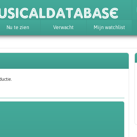
usicaldatabase
Nu te zien
Verwacht
Mijn watchlist
ductie.