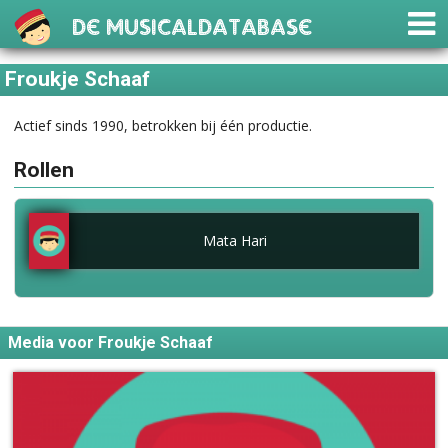
De Musicaldatabase
Froukje Schaaf
Actief sinds 1990, betrokken bij één productie.
Rollen
Mata Hari
Media voor Froukje Schaaf