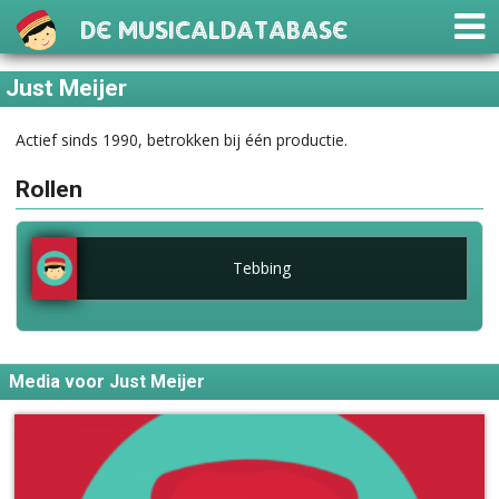
De Musicaldatabase
Just Meijer
Actief sinds 1990, betrokken bij één productie.
Rollen
Tebbing
Media voor Just Meijer