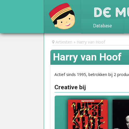
De M
Database
Achtergrond
Artiesten
Harry van Hoof
Awards
Harry van Hoof
Statistieken
Actief sinds 1995, betrokken bij 2 produc
Creative bij