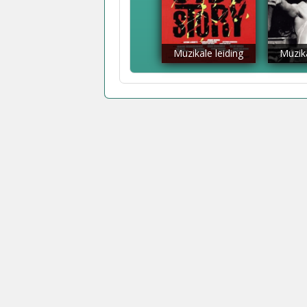
Muzikale leiding
Muzika