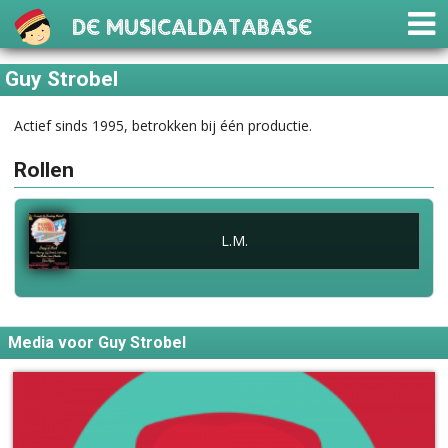
De Musicaldatabase
Guy Strobel
Actief sinds 1995, betrokken bij één productie.
Rollen
L.M.
Media voor Guy Strobel