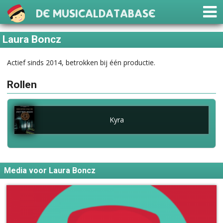
De Musicaldatabase
Laura Boncz
Actief sinds 2014, betrokken bij één productie.
Rollen
Kyra
Media voor Laura Boncz