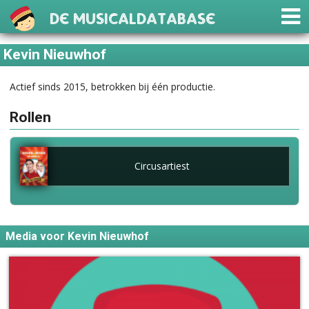
De Musicaldatabase
Kevin Nieuwhof
Actief sinds 2015, betrokken bij één productie.
Rollen
Circusartiest
Media voor Kevin Nieuwhof