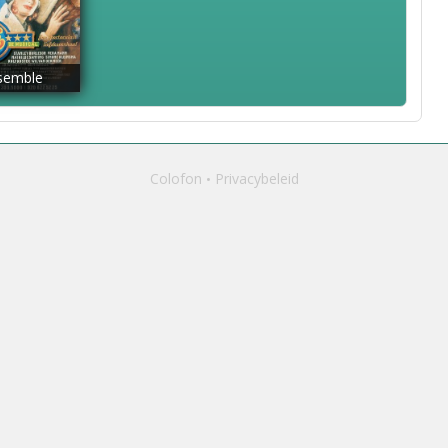
semble
Colofon
Privacybeleid