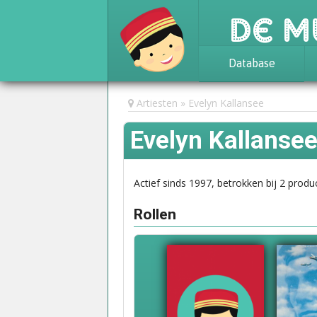
De M
Database
Achtergrond
Artiesten
Evelyn Kallansee
Awards
Evelyn Kallanse
Statistieken
Actief sinds 1997, betrokken bij 2 produc
Rollen