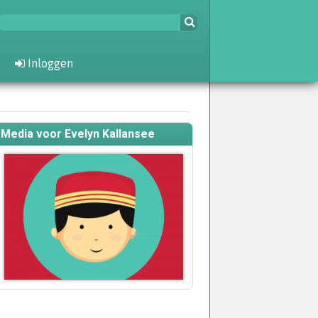
Inloggen
Media voor Evelyn Kallansee