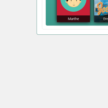
Marthe
En