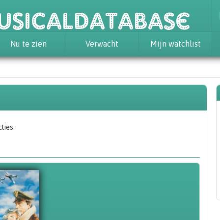
usicaldatabase
Nu te zien
Verwacht
Mijn watchlist
e
ties.