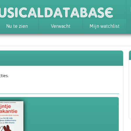
usicaldatabase
Nu te zien
Verwacht
Mijn watchlist
ties.