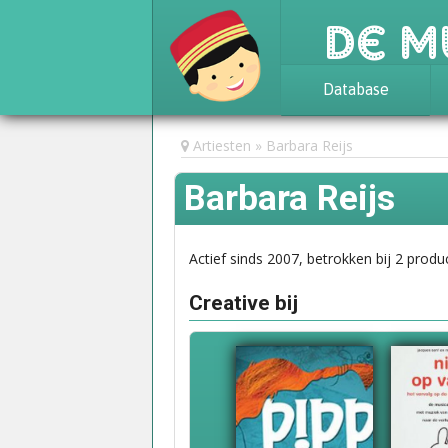
De M
Database
Achtergrond
Artiesten
Barbara Reijs
Awards
Barbara Reijs
Statistieken
Actief sinds 2007, betrokken bij 2 produc
Creative bij