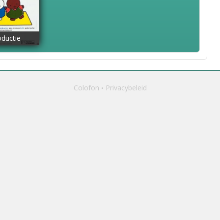
oductie
Colofon
Privacybeleid