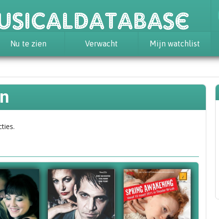
usicaldatabase
Nu te zien
Verwacht
Mijn watchlist
en
ties.