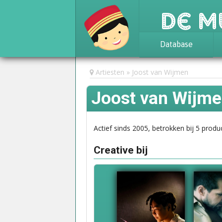
De M
Database
Achtergrond
Artiesten
Joost van Wijmen
Awards
Joost van Wijm
Statistieken
Actief sinds 2005, betrokken bij 5 produc
Creative bij