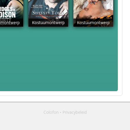
umontwerp
Kostuumontwerp
Kostuumontwerp
Colofon
Privacybeleid