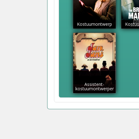
Kostuumontwerp
Kostu
Assistent-
kostuumontwerper