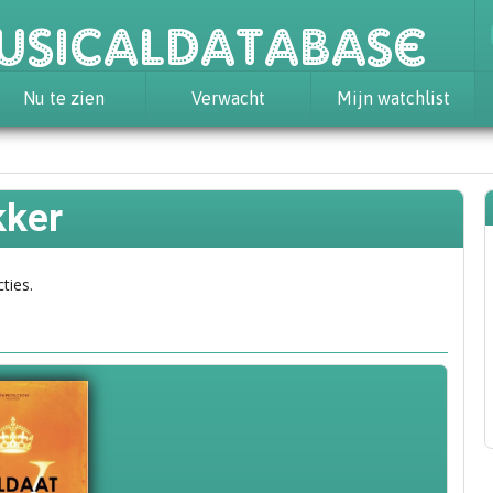
usicaldatabase
Nu te zien
Verwacht
Mijn watchlist
kker
ties.