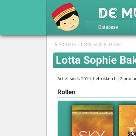
De M
Database
Achtergrond
Artiesten
Lotta Sophie Bakker
Awards
Lotta Sophie Ba
Statistieken
Actief sinds 2010, betrokken bij 2 produc
Rollen