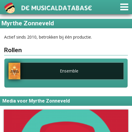
De Musicaldatabase
Myrthe Zonneveld
Actief sinds 2010, betrokken bij één productie.
Rollen
Ensemble
Media voor Myrthe Zonneveld