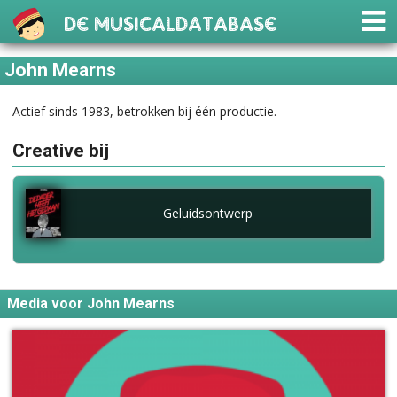
De Musicaldatabase
John Mearns
Actief sinds 1983, betrokken bij één productie.
Creative bij
Geluidsontwerp
Media voor John Mearns