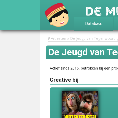
De M
Database
Achtergrond
Artiesten
De Jeugd van Tegenwoordi
Awards
De Jeugd van T
Statistieken
Actief sinds 2016, betrokken bij één pro
Creative bij