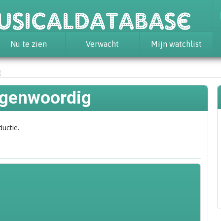
usicaldatabase
Nu te zien
Verwacht
Mijn watchlist
g
egenwoordig
ductie.