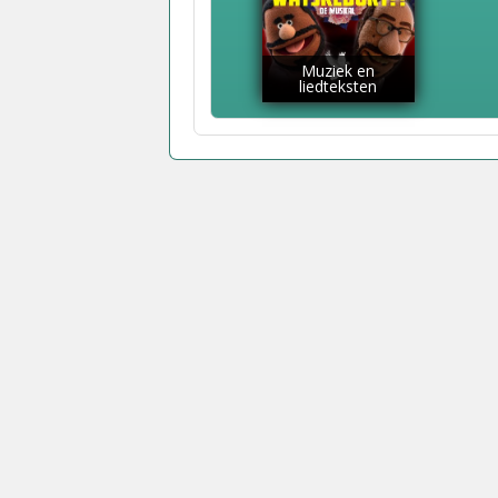
Muziek en
liedteksten