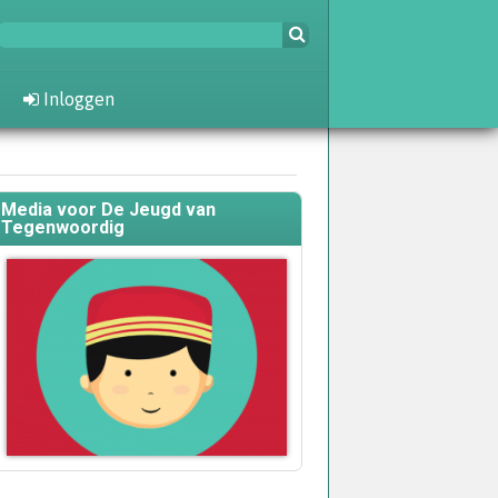
Inloggen
Media voor De Jeugd van
Tegenwoordig