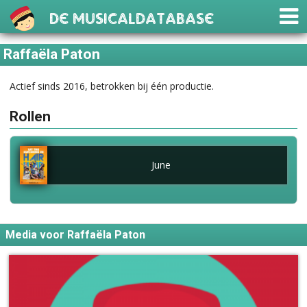
De Musicaldatabase
Raffaëla Paton
Actief sinds 2016, betrokken bij één productie.
Rollen
June
Media voor Raffaëla Paton