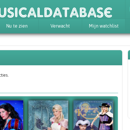
usicaldatabase
Nu te zien
Verwacht
Mijn watchlist
ties.