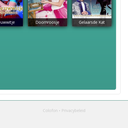
uwwitje
Doornroosje
Gelaarsde Kat
Colofon
Privacybeleid