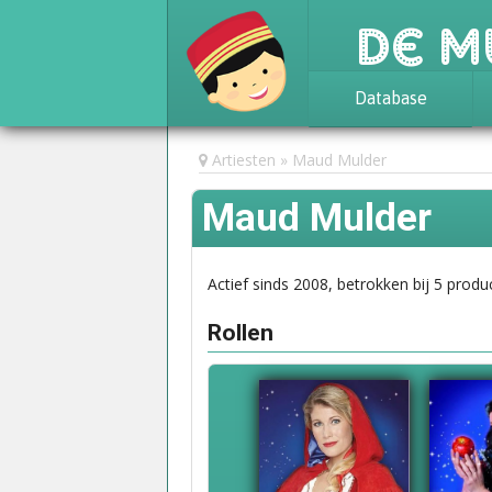
De M
Database
Achtergrond
Artiesten
Maud Mulder
Awards
Maud Mulder
Statistieken
Actief sinds 2008, betrokken bij 5 produc
Rollen