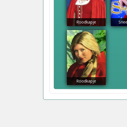
Roodkapje
Snee
Roodkapje