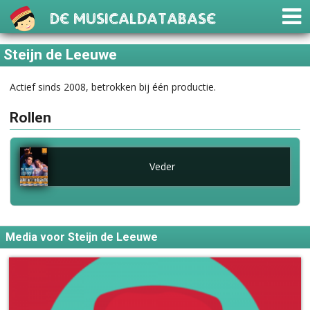
De Musicaldatabase
Steijn de Leeuwe
Actief sinds 2008, betrokken bij één productie.
Rollen
Veder
Media voor Steijn de Leeuwe