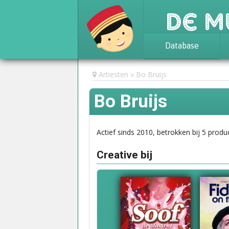
De M
Database
Achtergrond
Artiesten
Bo Bruijs
Awards
Bo Bruijs
Statistieken
Actief sinds 2010, betrokken bij 5 produc
Creative bij