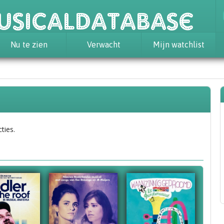
usicaldatabase
Nu te zien
Verwacht
Mijn watchlist
ties.