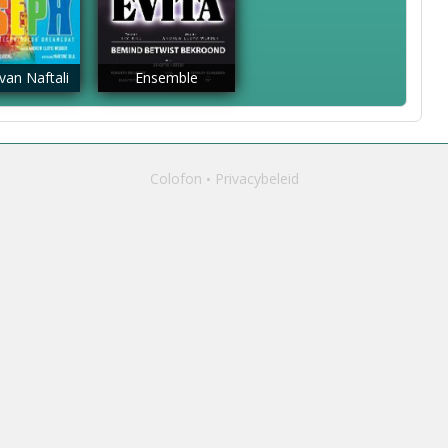
van Naftali
Ensemble
Colofon
Privacybeleid