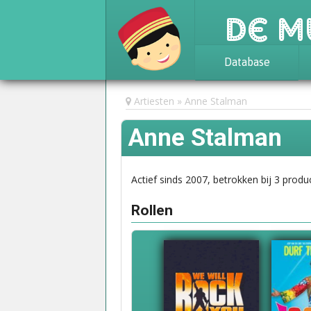
De M
Database
Achtergrond
Artiesten
Anne Stalman
Awards
Anne Stalman
Statistieken
Actief sinds 2007, betrokken bij 3 produc
Rollen