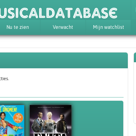
usicaldatabase
Nu te zien
Verwacht
Mijn watchlist
ties.