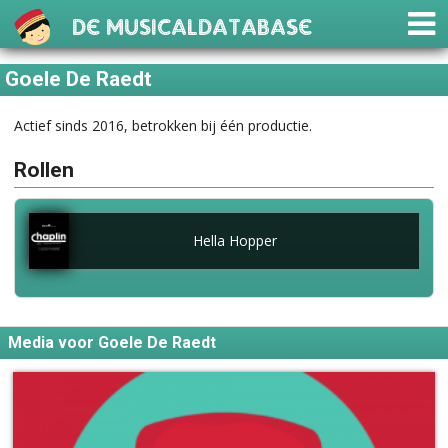
De Musicaldatabase
Goele De Raedt
Actief sinds 2016, betrokken bij één productie.
Rollen
Hella Hopper
Media voor Goele De Raedt