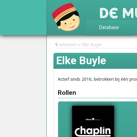
De M
Database
Achtergrond
Artiesten
Elke Buyle
Awards
Elke Buyle
Statistieken
Actief sinds 2016, betrokken bij één pro
Rollen