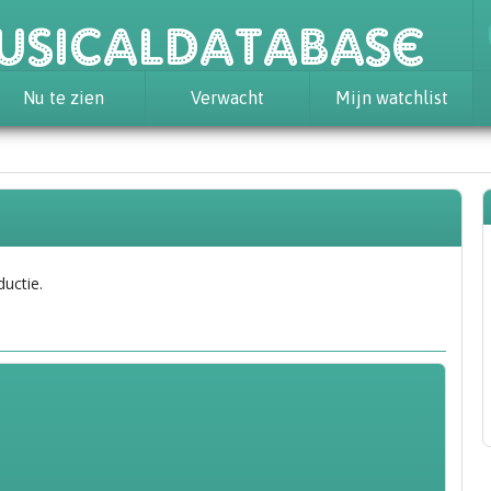
usicaldatabase
Nu te zien
Verwacht
Mijn watchlist
ductie.