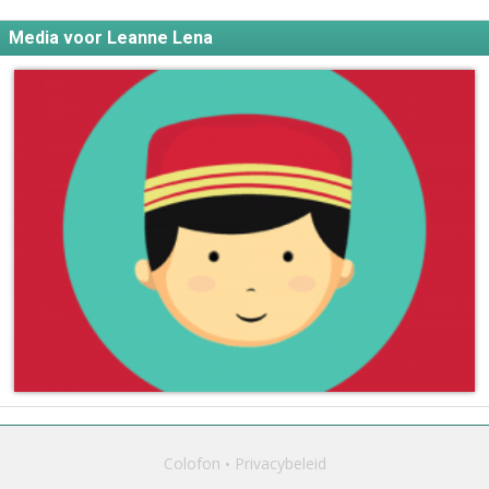
Media voor Leanne Lena
Colofon
Privacybeleid