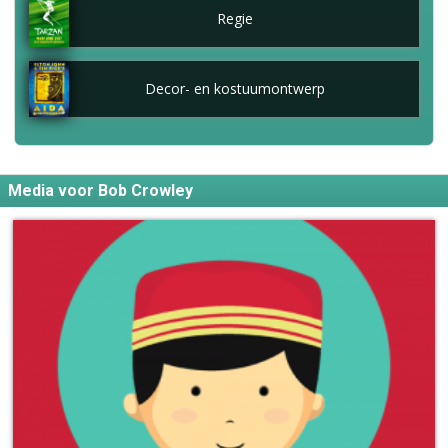
Regie
Decor- en kostuumontwerp
Media voor Bob Crowley