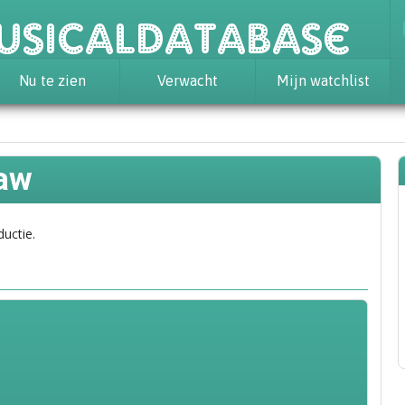
usicaldatabase
Nu te zien
Verwacht
Mijn watchlist
haw
ductie.