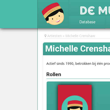
De M
Database
Achtergrond
Artiesten
Michelle Crenshaw
Awards
Michelle Crens
Statistieken
Actief sinds 1990, betrokken bij één pro
Rollen