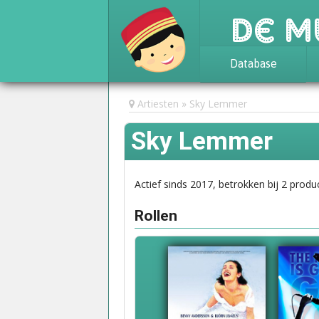
De M
Database
Achtergrond
Artiesten
Sky Lemmer
Awards
Sky Lemmer
Statistieken
Actief sinds 2017, betrokken bij 2 produc
Rollen