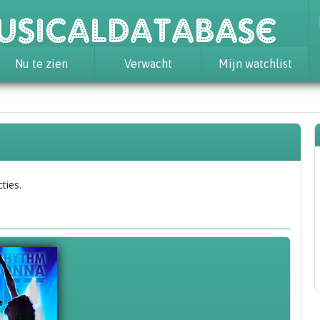
usicaldatabase
Nu te zien
Verwacht
Mijn watchlist
ties.