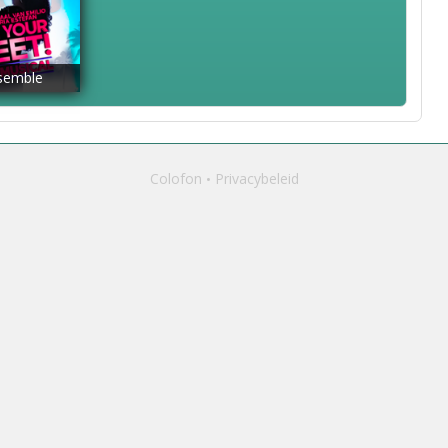
semble
Colofon
Privacybeleid