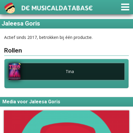
De Musicaldatabase
Jaleesa Goris
Actief sinds 2017, betrokken bij één productie.
Rollen
Tina
Media voor Jaleesa Goris