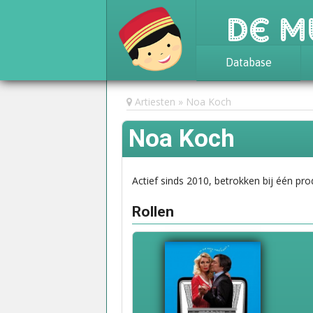
De M
Database
Achtergrond
Artiesten
Noa Koch
Awards
Noa Koch
Statistieken
Actief sinds 2010, betrokken bij één pro
Rollen