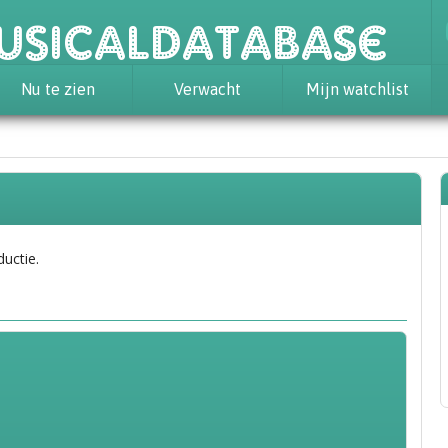
usicaldatabase
Nu te zien
Verwacht
Mijn watchlist
ductie.