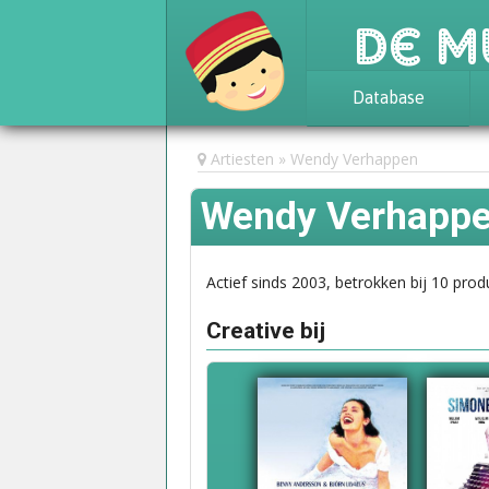
De M
Database
Achtergrond
Artiesten
Wendy Verhappen
Awards
Wendy Verhapp
Statistieken
Actief sinds 2003, betrokken bij 10 prod
Creative bij