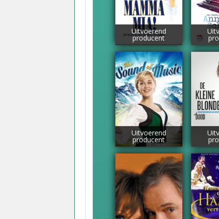
Uitvoerend
Uit
producent
pro
Uitvoerend
Uit
producent
pro