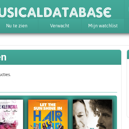
usicaldatabase
Nu te zien
Verwacht
Mijn watchlist
en
ucties.