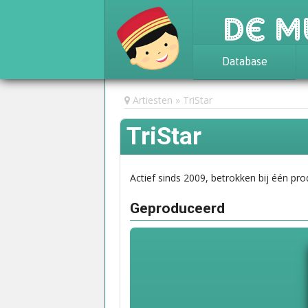
De M
Database
Achtergrond
Artiesten
TriStar
Awards
TriStar
Statistieken
Actief sinds 2009, betrokken bij één pro
Geproduceerd