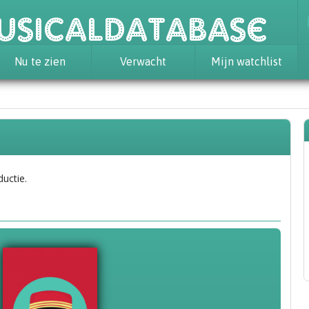
usicaldatabase
Nu te zien
Verwacht
Mijn watchlist
ductie.