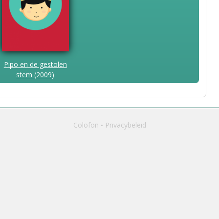
Pipo en de gestolen
stem (2009)
Colofon
Privacybeleid