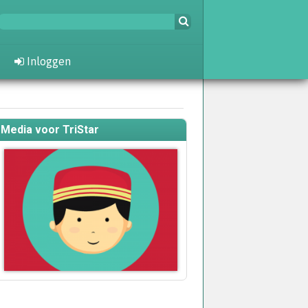
Inloggen
Media voor TriStar